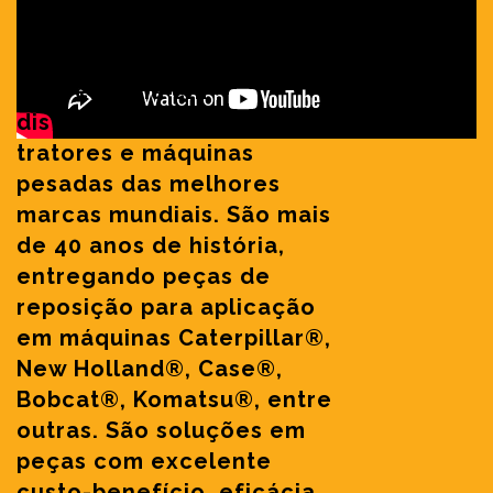
O GHT- Grupo Hidrau Torque
é referência em
distribuição de peças para
tratores e máquinas
pesadas das melhores
marcas mundiais. São mais
de 40 anos de história,
entregando peças de
reposição para aplicação
em máquinas Caterpillar®,
New Holland®, Case®,
Bobcat®, Komatsu®, entre
outras. São soluções em
peças com excelente
custo-benefício, eficácia,