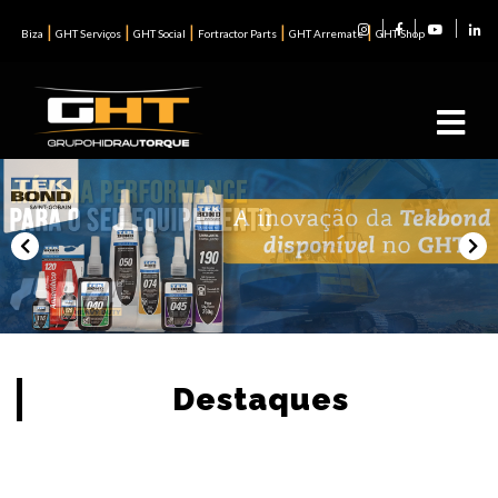
|
|
|
|
|
Biza
GHT Serviços
GHT Social
Fortractor Parts
GHT Arremate
GHT Shop
Previous
Nex
Destaques