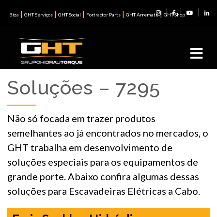
|
|
|
|
|
Biza
GHT Serviços
GHT Social
Fortractor Parts
GHT Arremate
GHT Shop
Soluções – 7295
Não só focada em trazer produtos
semelhantes ao já encontrados no mercados, o
GHT trabalha em desenvolvimento de
soluções especiais para os equipamentos de
grande porte. Abaixo confira algumas dessas
soluções para Escavadeiras Elétricas a Cabo.