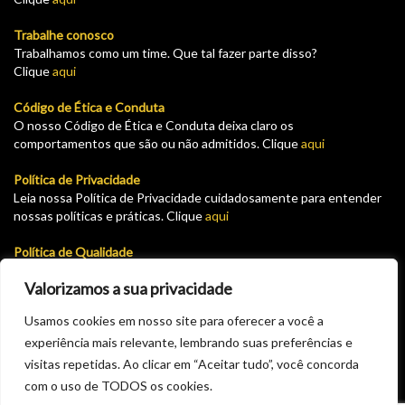
Trabalhe conosco
Trabalhamos como um time. Que tal fazer parte disso?
Clique
aqui
Código de Ética e Conduta
O nosso Código de Ética e Conduta deixa claro os
comportamentos que são ou não admitidos. Clique
aqui
Política de Privacidade
Leia nossa Política de Privacidade cuidadosamente para entender
nossas políticas e práticas. Clique
aqui
Política de Qualidade
Leia nossa Política de garantia e devolução cuidadosamente para
Valorizamos a sua privacidade
entender nossas políticas e práticas. Clique
aqui
Usamos cookies em nosso site para oferecer a você a
Plataforma para solicitar cadastro como fornecedor do GHT.
experiência mais relevante, lembrando suas preferências e
Solicite seu pré cadastro aqui e aguarde a aprovação via email.
Clique
aqui
visitas repetidas. Ao clicar em “Aceitar tudo”, você concorda
com o uso de TODOS os cookies.