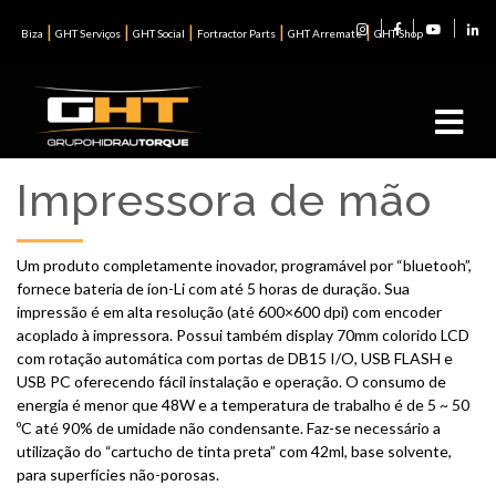
|
|
|
|
|
Biza
GHT Serviços
GHT Social
Fortractor Parts
GHT Arremate
GHT Shop
Impressora de mão
Um produto completamente inovador, programável por “bluetooh”,
fornece bateria de íon-Li com até 5 horas de duração. Sua
impressão é em alta resolução (até 600×600 dpi) com encoder
acoplado à impressora. Possui também display 70mm colorido LCD
com rotação automática com portas de DB15 I/O, USB FLASH e
USB PC oferecendo fácil instalação e operação. O consumo de
energia é menor que 48W e a temperatura de trabalho é de 5 ~ 50
ºC até 90% de umidade não condensante. Faz-se necessário a
utilização do “cartucho de tinta preta” com 42ml, base solvente,
para superfícies não-porosas.