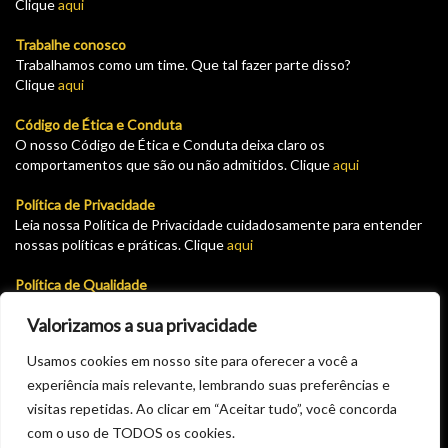
Clique
aqui
Trabalhe conosco
Trabalhamos como um time. Que tal fazer parte disso?
Clique
aqui
Código de Ética e Conduta
O nosso Código de Ética e Conduta deixa claro os
comportamentos que são ou não admitidos. Clique
aqui
Política de Privacidade
Leia nossa Política de Privacidade cuidadosamente para entender
nossas políticas e práticas. Clique
aqui
Política de Qualidade
Leia nossa Política de garantia e devolução cuidadosamente para
Valorizamos a sua privacidade
entender nossas políticas e práticas. Clique
aqui
Usamos cookies em nosso site para oferecer a você a
Plataforma para solicitar cadastro como fornecedor do GHT.
Solicite seu pré cadastro aqui e aguarde a aprovação via email.
experiência mais relevante, lembrando suas preferências e
Clique
aqui
visitas repetidas. Ao clicar em “Aceitar tudo”, você concorda
com o uso de TODOS os cookies.