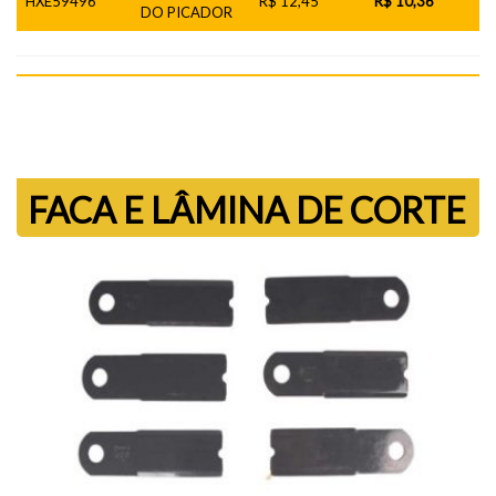
HXE59496
R$ 12,45
R$ 10,36
DO PICADOR
FACA E LÂMINA DE CORTE