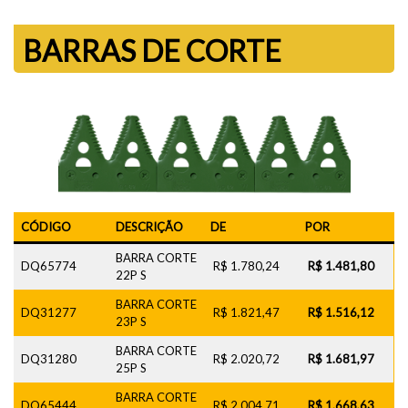
BARRAS DE CORTE
CÓDIGO
DESCRIÇÃO
DE
POR
BARRA CORTE
DQ65774
R$ 1.780,24
R$ 1.481,80
22P S
BARRA CORTE
DQ31277
R$ 1.821,47
R$ 1.516,12
23P S
BARRA CORTE
DQ31280
R$ 2.020,72
R$ 1.681,97
25P S
BARRA CORTE
DQ65444
R$ 2.004,71
R$ 1.668,63