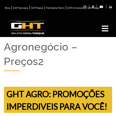
|
|
|
|
|
Biza
GHT Serviços
GHT Social
Fortractor Parts
GHT Arremate
GHT Shop
Agronegócio –
Preços2
GHT AGRO: PROMOÇÕES
IMPERDIVEIS PARA VOCÊ!