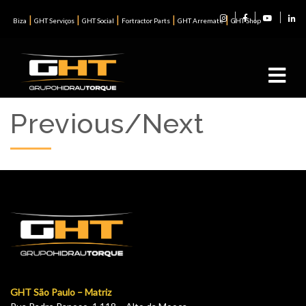
|
|
|
|
|
Biza
GHT Serviços
GHT Social
Fortractor Parts
GHT Arremate
GHT Shop
Previous/Next
GHT São Paulo – Matriz