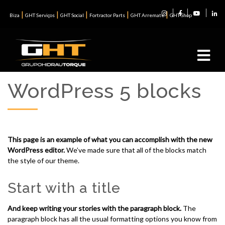
|
|
|
|
|
Biza
GHT Serviços
GHT Social
Fortractor Parts
GHT Arremate
GHT Shop
WordPress 5 blocks
This page is an example of what you can accomplish with the new
WordPress editor.
We’ve made sure that all of the blocks match
the style of our theme.
Start with a title
And keep writing your stories with the paragraph block.
The
paragraph block has all the usual formatting options you know from