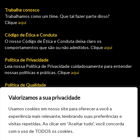
Trabalhe conosco
Trabalhamos como um time. Que tal fazer parte disso?
Clique
aqui
Código de Ética e Conduta
O nosso Código de Ética e Conduta deixa claro os
comportamentos que são ou não admitidos. Clique
aqui
Política de Privacidade
Leia nossa Política de Privacidade cuidadosamente para entender
nossas políticas e práticas. Clique
aqui
Política de Qualidade
Leia nossa Política de garantia e devolução cuidadosamente para
Valorizamos a sua privacidade
entender nossas políticas e práticas. Clique
aqui
Usamos cookies em nosso site para oferecer a você a
Plataforma para solicitar cadastro como fornecedor do GHT.
experiência mais relevante, lembrando suas preferências e
Solicite seu pré cadastro aqui e aguarde a aprovação via email.
Clique
aqui
visitas repetidas. Ao clicar em “Aceitar tudo”, você concorda
com o uso de TODOS os cookies.