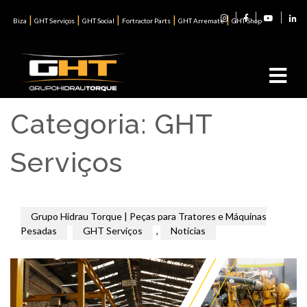
|
|
|
|
|
Biza
GHT Serviços
GHT Social
Fortractor Parts
GHT Arremate
GHT Shop
Categoria:
GHT
Serviços
Grupo Hidrau Torque | Peças para Tratores e Máquinas
Pesadas
GHT Serviços
,
Notícias