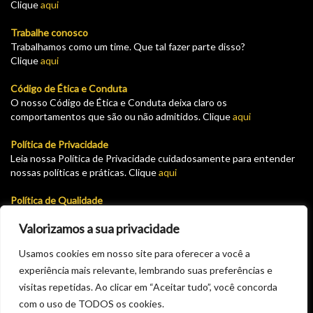
Clique
aqui
Trabalhe conosco
Trabalhamos como um time. Que tal fazer parte disso?
Clique
aqui
Código de Ética e Conduta
O nosso Código de Ética e Conduta deixa claro os
comportamentos que são ou não admitidos. Clique
aqui
Política de Privacidade
Leia nossa Política de Privacidade cuidadosamente para entender
nossas políticas e práticas. Clique
aqui
Política de Qualidade
Leia nossa Política de garantia e devolução cuidadosamente para
Valorizamos a sua privacidade
entender nossas políticas e práticas. Clique
aqui
Usamos cookies em nosso site para oferecer a você a
Plataforma para solicitar cadastro como fornecedor do GHT.
Solicite seu pré cadastro aqui e aguarde a aprovação via email.
experiência mais relevante, lembrando suas preferências e
Clique
aqui
visitas repetidas. Ao clicar em “Aceitar tudo”, você concorda
com o uso de TODOS os cookies.