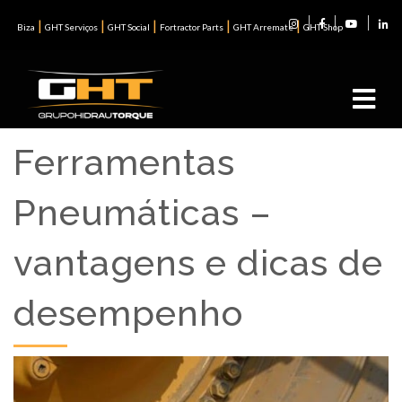
|
|
|
|
|
Biza
GHT Serviços
GHT Social
Fortractor Parts
GHT Arremate
GHT Shop
Ferramentas
Pneumáticas –
vantagens e dicas de
desempenho