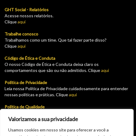
GHT Social - Relatórios
Acesse nossos relatórios.
Clique
aqui
Trabalhe conosco
Trabalhamos como um time. Que tal fazer parte disso?
Clique
aqui
Código de Ética e Conduta
O nosso Código de Ética e Conduta deixa claro os
comportamentos que são ou não admitidos. Clique
aqui
Política de Privacidade
Leia nossa Política de Privacidade cuidadosamente para entender
nossas políticas e práticas. Clique
aqui
Política de Qualidade
Leia nossa Política de garantia e devolução cuidadosamente para
Valorizamos a sua privacidade
entender nossas políticas e práticas. Clique
aqui
Usamos cookies em nosso site para oferecer a você a
Plataforma para solicitar cadastro como fornecedor do GHT.