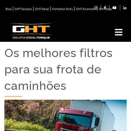
|
|
|
|
|
Biza
GHT Serviços
GHT Social
Fortractor Parts
GHT Arremate
GHT Shop
Os melhores filtros
para sua frota de
caminhões