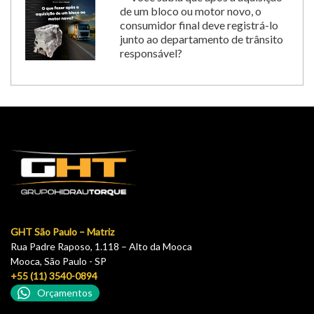
de um bloco ou motor novo, o
consumidor final deve registrá-lo
junto ao departamento de trânsito
responsável?
GHT São Paulo – Matriz
Rua Padre Raposo, 1.118 – Alto da Mooca
Mooca, São Paulo - SP
+55 (11) 3540-0894
Orçamentos