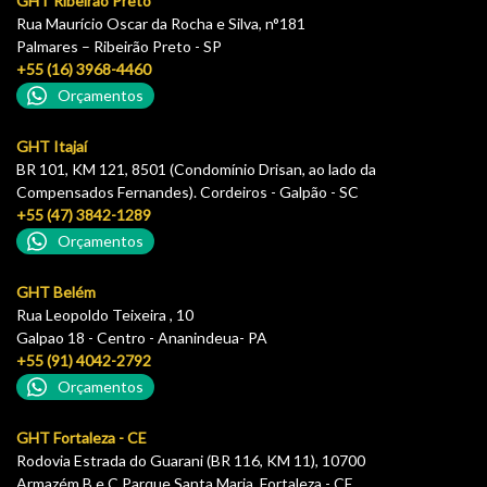
GHT Ribeirão Preto
Rua Maurício Oscar da Rocha e Silva, n°181
Palmares – Ribeirão Preto - SP
+55 (16) 3968-4460
Orçamentos
GHT Itajaí
BR 101, KM 121, 8501 (Condomínio Drisan, ao lado da
Compensados Fernandes). Cordeiros - Galpão - SC
+55 (47) 3842-1289
Orçamentos
GHT Belém
Rua Leopoldo Teixeira , 10
Galpao 18 - Centro - Ananindeua- PA
+55 (91) 4042-2792
Orçamentos
GHT Fortaleza - CE
Rodovia Estrada do Guarani (BR 116, KM 11), 10700
Armazém B e C Parque Santa Maria, Fortaleza - CE