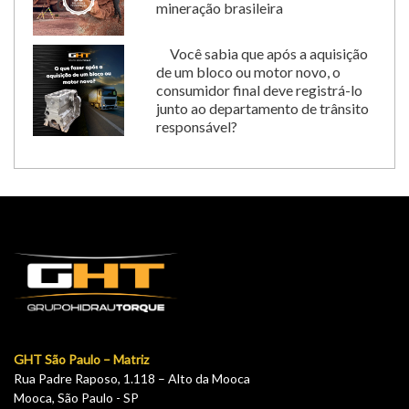
mineração brasileira
Você sabia que após a aquisição
de um bloco ou motor novo, o
consumidor final deve registrá-lo
junto ao departamento de trânsito
responsável?
GHT São Paulo – Matriz
Rua Padre Raposo, 1.118 – Alto da Mooca
Mooca, São Paulo - SP