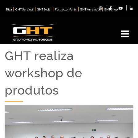
|
|
|
|
|
Biza
GHT Serviços
GHT Social
Fortractor Parts
GHT Arremate
GHT Shop
GHT realiza
workshop de
produtos