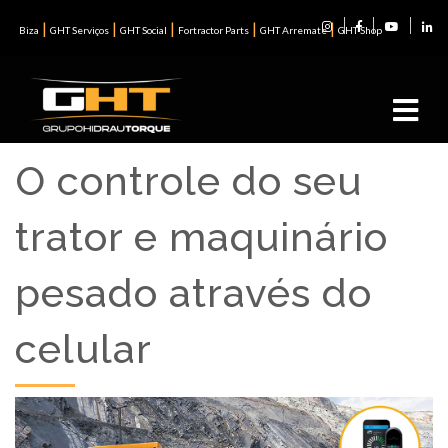
|
|
|
|
|
Biza
GHT Serviços
GHT Social
Fortractor Parts
GHT Arremate
GHT Shop
O controle do seu
trator e maquinário
pesado através do
celular