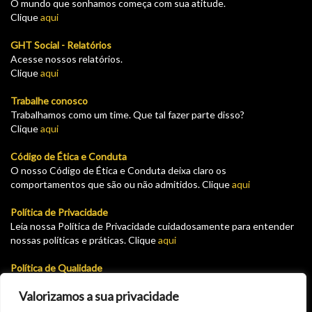
O mundo que sonhamos começa com sua atitude.
Clique
aqui
GHT Social - Relatórios
Acesse nossos relatórios.
Clique
aqui
Trabalhe conosco
Trabalhamos como um time. Que tal fazer parte disso?
Clique
aqui
Código de Ética e Conduta
O nosso Código de Ética e Conduta deixa claro os
comportamentos que são ou não admitidos. Clique
aqui
Política de Privacidade
Leia nossa Política de Privacidade cuidadosamente para entender
nossas políticas e práticas. Clique
aqui
Política de Qualidade
Leia nossa Política de garantia e devolução cuidadosamente para
Valorizamos a sua privacidade
entender nossas políticas e práticas. Clique
aqui