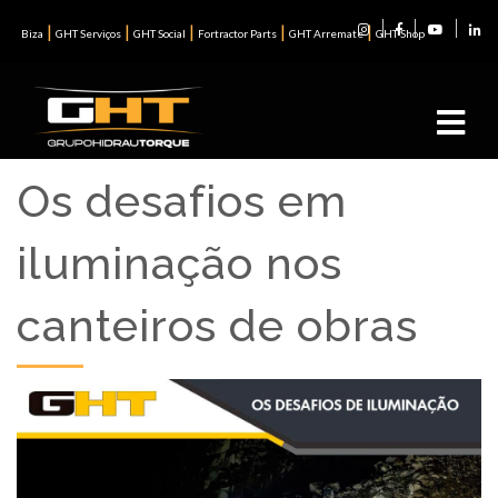
|
|
|
|
|
Biza
GHT Serviços
GHT Social
Fortractor Parts
GHT Arremate
GHT Shop
Os desafios em
iluminação nos
canteiros de obras