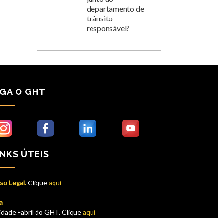
departamento de
trânsito
responsável?
IGA O GHT
INKS ÚTEIS
so Legal.
Clique
aqui
a
idade Fabril do GHT. Clique
aqui