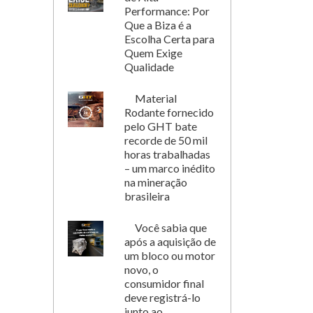
Performance: Por
Que a Biza é a
Escolha Certa para
Quem Exige
Qualidade
Material
Rodante fornecido
pelo GHT bate
recorde de 50 mil
horas trabalhadas
– um marco inédito
na mineração
brasileira
Você sabia que
após a aquisição de
um bloco ou motor
novo, o
consumidor final
deve registrá-lo
junto ao