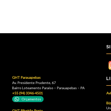
S
GHT Parauapebas
L
Av. Presidente Prudente, 67
Bairro Loteamento Paraíso – Parauapebas – PA
+55 (94) 3346-4501
Avi
Orçamentos
Biz
Un
GHT Ribeirão Preto