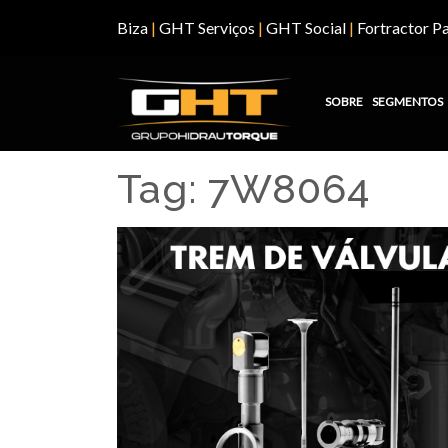
Biza
|
GHT Serviços
|
GHT Social
|
Fortractor Pa
SOBRE
SEGMENTOS
Tag:
7W8064