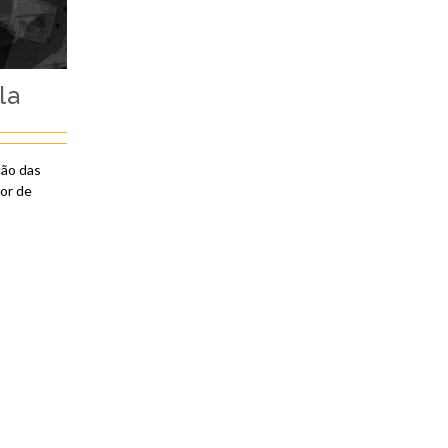
la
ção das
or de