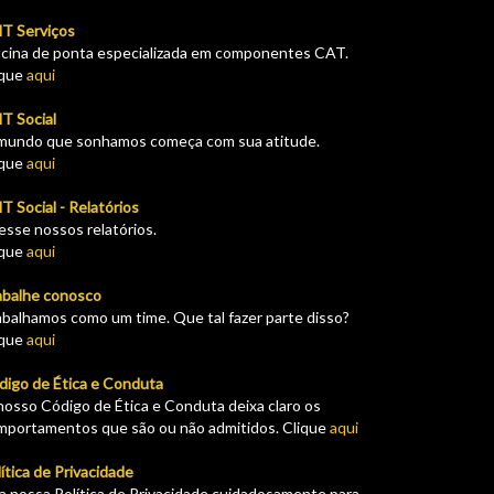
T Serviços
icina de ponta especializada em componentes CAT.
ique
aqui
T Social
mundo que sonhamos começa com sua atitude.
ique
aqui
 Social - Relatórios
esse nossos relatórios.
ique
aqui
abalhe conosco
abalhamos como um time. Que tal fazer parte disso?
ique
aqui
digo de Ética e Conduta
nosso Código de Ética e Conduta deixa claro os
mportamentos que são ou não admitidos. Clique
aqui
ítica de Privacidade
ia nossa Política de Privacidade cuidadosamente para