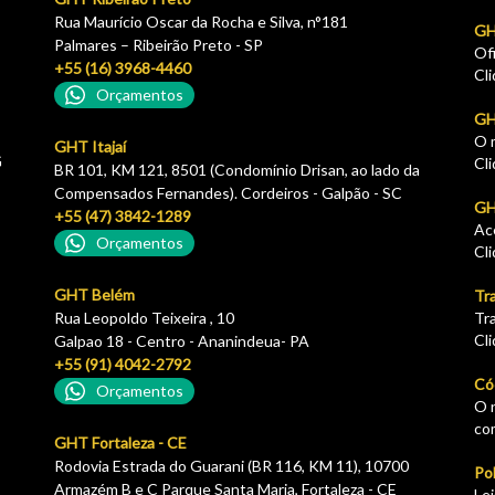
Rua Maurício Oscar da Rocha e Silva, n°181
GH
Palmares – Ribeirão Preto - SP
Of
+55 (16) 3968-4460
Cl
Orçamentos
GH
O 
GHT Itajaí
G
Cl
BR 101, KM 121, 8501 (Condomínio Drisan, ao lado da
Compensados Fernandes). Cordeiros - Galpão - SC
GHT
+55 (47) 3842-1289
Ac
Orçamentos
Cl
GHT Belém
Tr
Rua Leopoldo Teixeira , 10
Tr
Cl
Galpao 18 - Centro - Ananindeua- PA
+55 (91) 4042-2792
Có
Orçamentos
O 
co
GHT Fortaleza - CE
Rodovia Estrada do Guarani (BR 116, KM 11), 10700
Pol
Armazém B e C Parque Santa Maria, Fortaleza - CE
Le