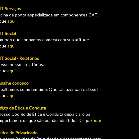
T Serviços
icina de ponta especializada em componentes CAT.
ique
aqui
T Social
mundo que sonhamos começa com sua atitude.
ique
aqui
 Social - Relatórios
esse nossos relatórios.
ique
aqui
abalhe conosco
abalhamos como um time. Que tal fazer parte disso?
ique
aqui
digo de Ética e Conduta
nosso Código de Ética e Conduta deixa claro os
mportamentos que são ou não admitidos. Clique
aqui
ítica de Privacidade
ia nossa Política de Privacidade cuidadosamente para