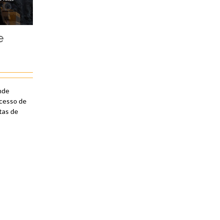
e
ande
ocesso de
tas de