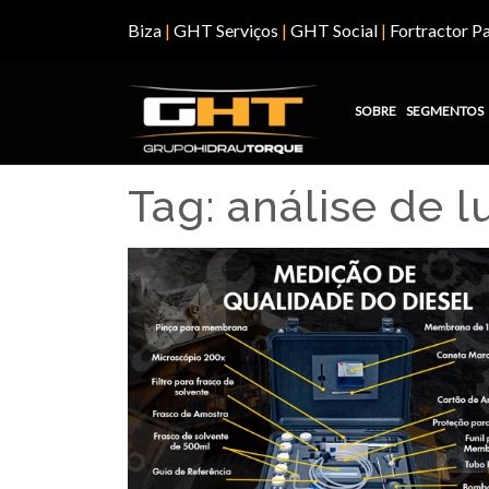
Biza
|
GHT Serviços
|
GHT Social
|
Fortractor Pa
SOBRE
SEGMENTOS
Tag:
análise de l