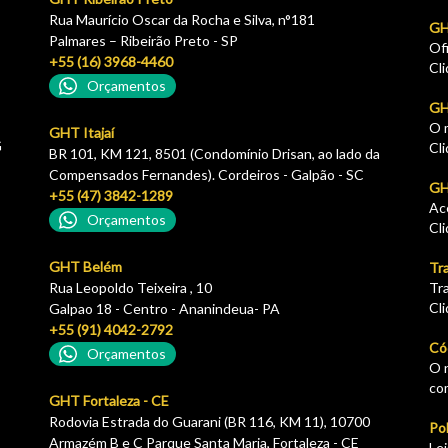
Rua Maurício Oscar da Rocha e Silva, n°181
GH
Palmares – Ribeirão Preto - SP
Of
+55 (16) 3968-4460
Cl
Orçamentos
GH
O 
GHT Itajaí
G
Cl
BR 101, KM 121, 8501 (Condomínio Drisan, ao lado da
Compensados Fernandes). Cordeiros - Galpão - SC
GHT
+55 (47) 3842-1289
Ac
Orçamentos
Cl
GHT Belém
Tr
Rua Leopoldo Teixeira , 10
Tr
Cl
Galpao 18 - Centro - Ananindeua- PA
+55 (91) 4042-2792
Có
Orçamentos
O 
co
GHT Fortaleza - CE
Rodovia Estrada do Guarani (BR 116, KM 11), 10700
Pol
Armazém B e C Parque Santa Maria, Fortaleza - CE
Le