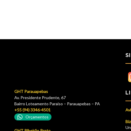
S
GHT Parauapebas
L
Av. Presidente Prudente, 67
Bairro Loteamento Paraíso – Parauapebas – PA
+55 (94) 3346-4501
Avi
Orçamentos
Biz
Un
GHT Ribeirão Preto