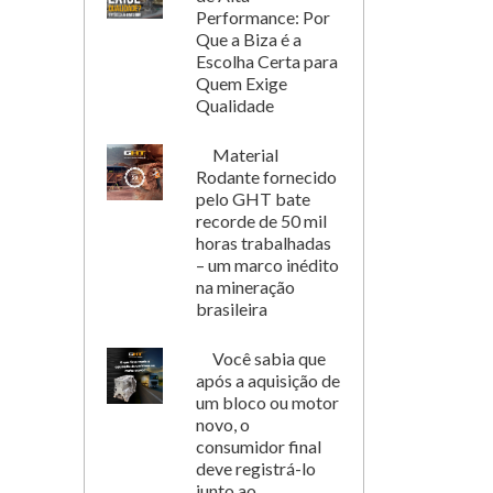
Performance: Por
Que a Biza é a
Escolha Certa para
Quem Exige
Qualidade
Material
Rodante fornecido
pelo GHT bate
recorde de 50 mil
horas trabalhadas
– um marco inédito
na mineração
brasileira
Você sabia que
após a aquisição de
um bloco ou motor
novo, o
consumidor final
deve registrá-lo
junto ao