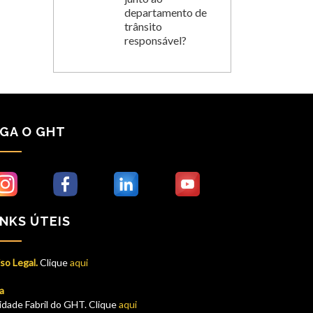
departamento de
trânsito
responsável?
IGA O GHT
INKS ÚTEIS
so Legal.
Clique
aqui
a
idade Fabril do GHT. Clique
aqui