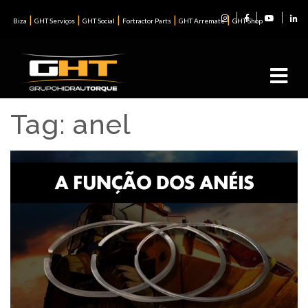
|
|
|
|
|
Biza
GHT Serviços
GHT Social
Fortractor Parts
GHT Arremate
GHT Shop
Tag:
anel