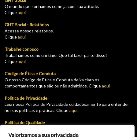
GHT Social
O mundo que sonhamos começa com sua atitude.
Clique
aqui
GHT Social - Relatórios
Acesse nossos relatórios.
Clique
aqui
Trabalhe conosco
Trabalhamos como um time. Que tal fazer parte disso?
Clique
aqui
Código de Ética e Conduta
O nosso Código de Ética e Conduta deixa claro os
comportamentos que são ou não admitidos. Clique
aqui
Política de Privacidade
Leia nossa Política de Privacidade cuidadosamente para entender
nossas políticas e práticas. Clique
aqui
Política de Qualidade
Leia nossa Política de garantia e devolução cuidadosamente para
Valorizamos a sua privacidade
entender nossas políticas e práticas. Clique
aqui