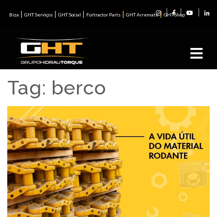
|
|
|
|
|
Biza
GHT Serviços
GHT Social
Fortractor Parts
GHT Arremate
GHT Shop
Tag:
berco