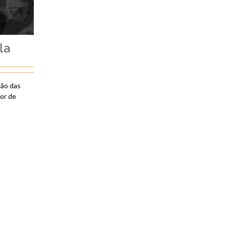
la
ção das
or de