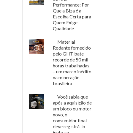
Performance: Por
Que a Biza é a
Escolha Certa para
Quem Exige
Qualidade
Material
Rodante fornecido
pelo GHT bate
recorde de 50 mil
horas trabalhadas
– um marco inédito
na mineração
brasileira
Você sabia que
após a aquisição de
um bloco ou motor
novo, o
consumidor final
deve registrá-lo
junto ao