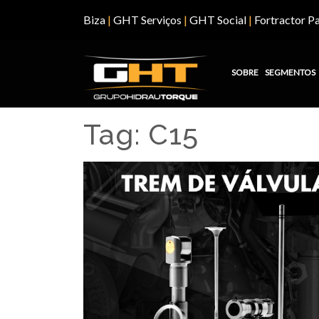
Biza
|
GHT Serviços
|
GHT Social
|
Fortractor Pa
SOBRE
SEGMENTOS
Tag:
C15