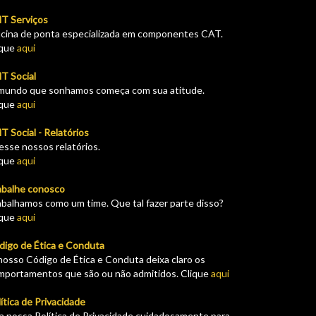
T Serviços
icina de ponta especializada em componentes CAT.
ique
aqui
T Social
mundo que sonhamos começa com sua atitude.
ique
aqui
 Social - Relatórios
esse nossos relatórios.
ique
aqui
abalhe conosco
abalhamos como um time. Que tal fazer parte disso?
ique
aqui
digo de Ética e Conduta
nosso Código de Ética e Conduta deixa claro os
mportamentos que são ou não admitidos. Clique
aqui
ítica de Privacidade
ia nossa Política de Privacidade cuidadosamente para