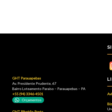
S
GHT Parauapebas
L
Av. Presidente Prudente, 67
Bairro Loteamento Paraíso – Parauapebas – PA
+55 (94) 3346-4501
Avi
Orçamentos
Biz
Un
GHT Ribeirão Preto