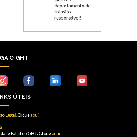
departamento de
trânsito
responsável?
IGA O GHT
INKS ÚTEIS
so Legal.
Clique
aqui
a
idade Fabril do GHT. Clique
aqui