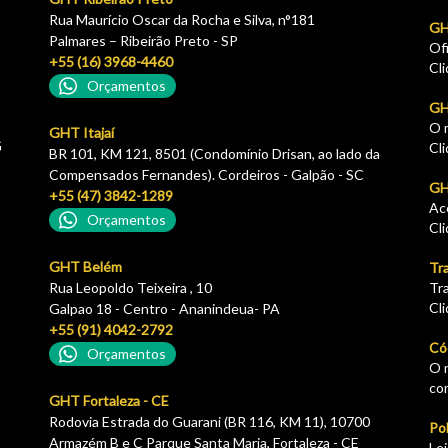
Rua Maurício Oscar da Rocha e Silva, n°181
GH
Palmares – Ribeirão Preto - SP
Of
+55 (16) 3968-4460
Cl
Orçamentos
GH
O 
GHT Itajaí
G
Cl
BR 101, KM 121, 8501 (Condomínio Drisan, ao lado da
Compensados Fernandes). Cordeiros - Galpão - SC
GHT
+55 (47) 3842-1289
Ac
Orçamentos
Cl
GHT Belém
Tr
Rua Leopoldo Teixeira , 10
Tr
Cl
Galpao 18 - Centro - Ananindeua- PA
+55 (91) 4042-2792
Có
Orçamentos
O 
co
GHT Fortaleza - CE
Rodovia Estrada do Guarani (BR 116, KM 11), 10700
Pol
Armazém B e C Parque Santa Maria, Fortaleza - CE
Le