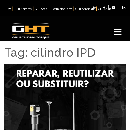
|
|
|
|
|
Biza
GHT Serviços
GHT Social
Fortractor Parts
GHT Arremate
GHT Shop
Tag:
cilindro IPD