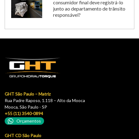
consumidor final deve registrá-lo
junto ao departamento de trânsito
responsável?
GHT São Paulo – Matriz
Rua Padre Raposo, 1.118 – Alto da Mooca
Mooca, São Paulo - SP
+55 (11) 3540-0894
Orçamentos
GHT CD São Paulo