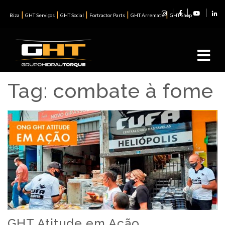
|
|
|
|
|
Biza
GHT Serviços
GHT Social
Fortractor Parts
GHT Arremate
GHT Shop
Tag:
combate à fome
GHT Atitude em Ação