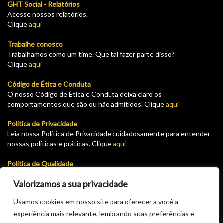
GHT Social - Relatórios
Acesse nossos relatórios.
Clique
aqui
Trabalhe conosco
Trabalhamos como um time. Que tal fazer parte disso?
Clique
aqui
Código de Ética e Conduta
O nosso Código de Ética e Conduta deixa claro os
comportamentos que são ou não admitidos. Clique
aqui
Política de Privacidade
Leia nossa Política de Privacidade cuidadosamente para entender
nossas políticas e práticas. Clique
aqui
Política de Qualidade
Leia nossa Política de garantia e devolução cuidadosamente para
Valorizamos a sua privacidade
entender nossas políticas e práticas. Clique
aqui
Usamos cookies em nosso site para oferecer a você a
Plataforma para solicitar cadastro como fornecedor do GHT.
experiência mais relevante, lembrando suas preferências e
Solicite seu pré cadastro aqui e aguarde a aprovação via email.