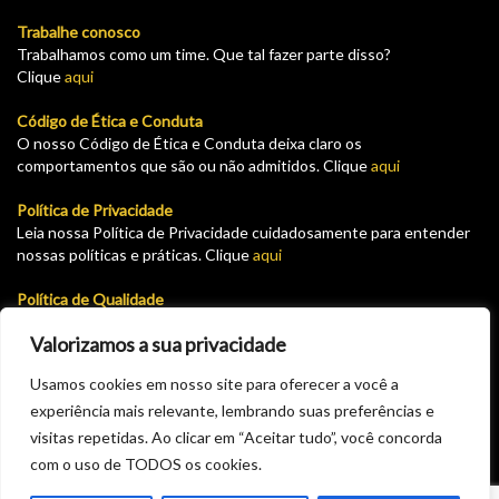
Trabalhe conosco
Trabalhamos como um time. Que tal fazer parte disso?
Clique
aqui
Código de Ética e Conduta
O nosso Código de Ética e Conduta deixa claro os
comportamentos que são ou não admitidos. Clique
aqui
Política de Privacidade
Leia nossa Política de Privacidade cuidadosamente para entender
nossas políticas e práticas. Clique
aqui
Política de Qualidade
Leia nossa Política de garantia e devolução cuidadosamente para
Valorizamos a sua privacidade
entender nossas políticas e práticas. Clique
aqui
Usamos cookies em nosso site para oferecer a você a
Plataforma para solicitar cadastro como fornecedor do GHT.
Solicite seu pré cadastro aqui e aguarde a aprovação via email.
experiência mais relevante, lembrando suas preferências e
Clique
aqui
visitas repetidas. Ao clicar em “Aceitar tudo”, você concorda
com o uso de TODOS os cookies.