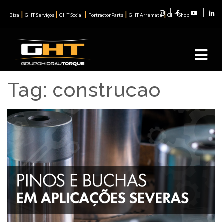
|
|
|
|
|
Biza
GHT Serviços
GHT Social
Fortractor Parts
GHT Arremate
GHT Shop
Tag:
construcao