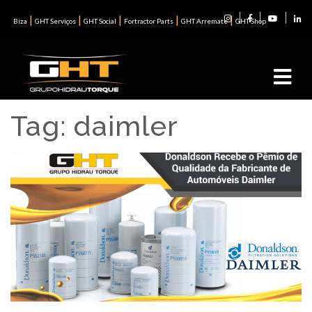
|
|
|
|
|
Biza
GHT Serviços
GHT Social
Fortractor Parts
GHT Arremate
GHT Shop
Tag:
daimler