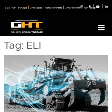
|
|
|
|
|
Biza
GHT Serviços
GHT Social
Fortractor Parts
GHT Arremate
GHT Shop
Tag:
ELI