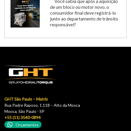
Você sabia que após a aquisição
de um bloco ou motor novo, o
consumidor final deve registrá-lo
junto ao departamento de trânsito
responsável?
GHT São Paulo – Matriz
Rua Padre Raposo, 1.118 – Alto da Mooca
Mooca, São Paulo - SP
+55 (11) 3540-0894
Orçamentos