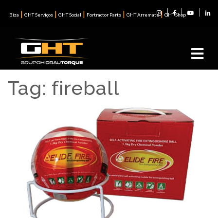
|
|
|
|
|
Biza
GHT Serviços
GHT Social
Fortractor Parts
GHT Arremate
GHT Shop
Tag:
fireball