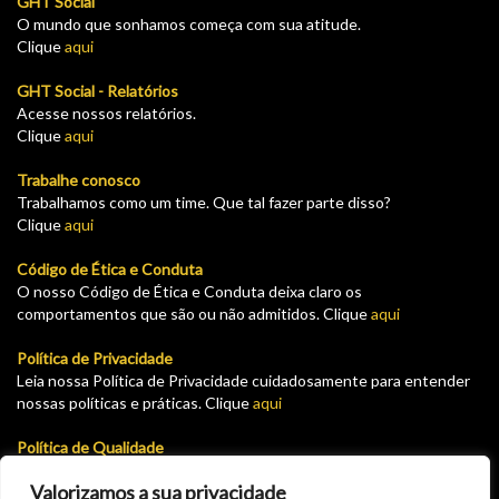
GHT Social
O mundo que sonhamos começa com sua atitude.
Clique
aqui
GHT Social - Relatórios
Acesse nossos relatórios.
Clique
aqui
Trabalhe conosco
Trabalhamos como um time. Que tal fazer parte disso?
Clique
aqui
Código de Ética e Conduta
O nosso Código de Ética e Conduta deixa claro os
comportamentos que são ou não admitidos. Clique
aqui
Política de Privacidade
Leia nossa Política de Privacidade cuidadosamente para entender
nossas políticas e práticas. Clique
aqui
Política de Qualidade
Leia nossa Política de garantia e devolução cuidadosamente para
Valorizamos a sua privacidade
entender nossas políticas e práticas. Clique
aqui