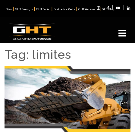
|
|
|
|
|
Biza
GHT Serviços
GHT Social
Fortractor Parts
GHT Arremate
GHT Shop
Tag:
limites