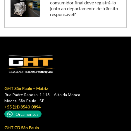
consumidor final deve registrá-lo
junto ao departamento de trânsito
responsável?
GHT São Paulo – Matriz
Rua Padre Raposo, 1.118 – Alto da Mooca
Mooca, São Paulo - SP
+55 (11) 3540-0894
Orçamentos
GHT CD São Paulo