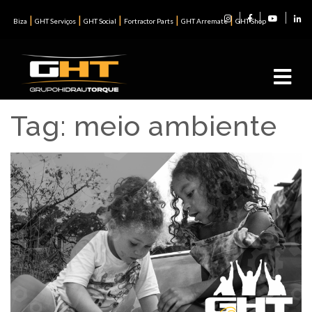
|
|
|
|
|
Biza
GHT Serviços
GHT Social
Fortractor Parts
GHT Arremate
GHT Shop
Tag:
meio ambiente