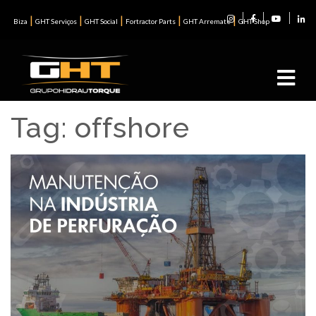
|
|
|
|
|
Biza
GHT Serviços
GHT Social
Fortractor Parts
GHT Arremate
GHT Shop
Tag:
offshore