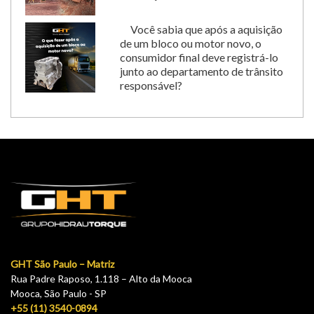
Você sabia que após a aquisição
de um bloco ou motor novo, o
consumidor final deve registrá-lo
junto ao departamento de trânsito
responsável?
GHT São Paulo – Matriz
Rua Padre Raposo, 1.118 – Alto da Mooca
Mooca, São Paulo - SP
+55 (11) 3540-0894