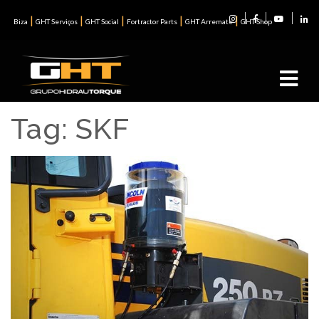
|
|
|
|
|
Biza
GHT Serviços
GHT Social
Fortractor Parts
GHT Arremate
GHT Shop
Tag:
SKF