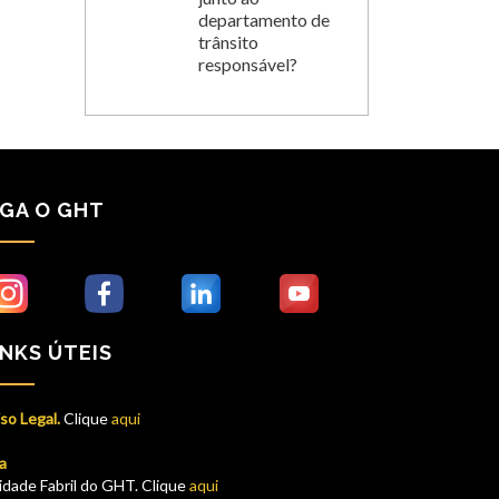
departamento de
trânsito
responsável?
IGA O GHT
INKS ÚTEIS
so Legal.
Clique
aqui
a
idade Fabril do GHT. Clique
aqui