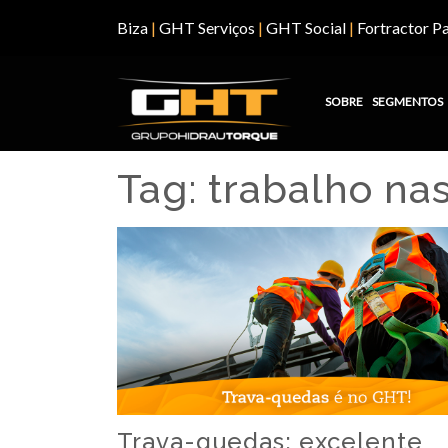
Biza
|
GHT Serviços
|
GHT Social
|
Fortractor Pa
SOBRE
SEGMENTOS
Tag:
trabalho nas
Trava-quedas: excelente