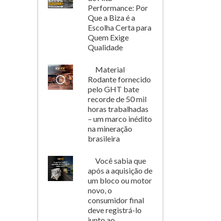
Performance: Por
Que a Biza é a
Escolha Certa para
Quem Exige
Qualidade
Material
Rodante fornecido
pelo GHT bate
recorde de 50 mil
horas trabalhadas
– um marco inédito
na mineração
brasileira
Você sabia que
após a aquisição de
um bloco ou motor
novo, o
consumidor final
deve registrá-lo
junto ao