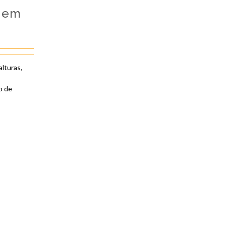
o em
alturas,
o de