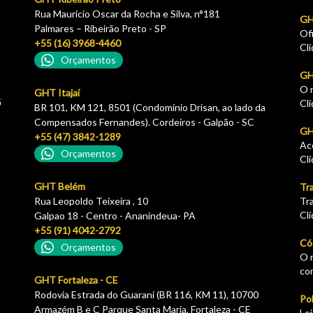
Rua Maurício Oscar da Rocha e Silva, n°181
GH
Palmares – Ribeirão Preto - SP
Of
+55 (16) 3968-4460
Cl
Orçamentos
GH
O 
GHT Itajaí
G
Cl
BR 101, KM 121, 8501 (Condomínio Drisan, ao lado da
Compensados Fernandes). Cordeiros - Galpão - SC
GHT
+55 (47) 3842-1289
Ac
Orçamentos
Cl
GHT Belém
Tr
Rua Leopoldo Teixeira , 10
Tr
Cl
Galpao 18 - Centro - Ananindeua- PA
+55 (91) 4042-2792
Có
Orçamentos
O 
co
GHT Fortaleza - CE
Rodovia Estrada do Guarani (BR 116, KM 11), 10700
Pol
Armazém B e C Parque Santa Maria, Fortaleza - CE
Le