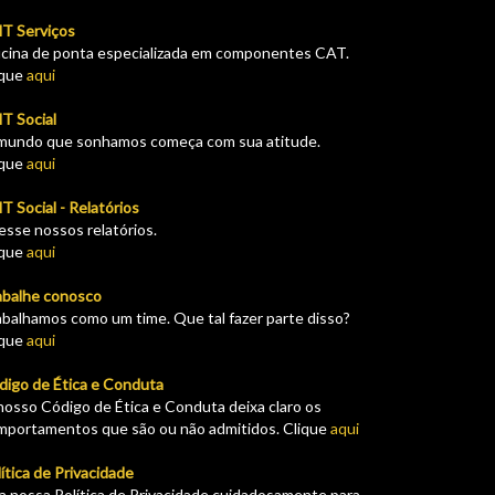
T Serviços
icina de ponta especializada em componentes CAT.
ique
aqui
T Social
mundo que sonhamos começa com sua atitude.
ique
aqui
 Social - Relatórios
esse nossos relatórios.
ique
aqui
abalhe conosco
abalhamos como um time. Que tal fazer parte disso?
ique
aqui
digo de Ética e Conduta
nosso Código de Ética e Conduta deixa claro os
mportamentos que são ou não admitidos. Clique
aqui
ítica de Privacidade
ia nossa Política de Privacidade cuidadosamente para