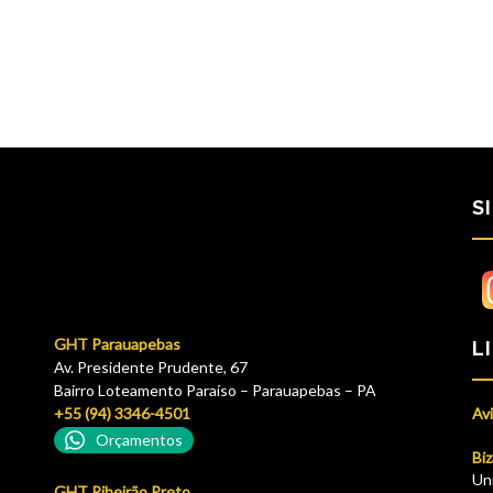
S
GHT Parauapebas
L
Av. Presidente Prudente, 67
Bairro Loteamento Paraíso – Parauapebas – PA
+55 (94) 3346-4501
Avi
Orçamentos
Biz
Un
GHT Ribeirão Preto