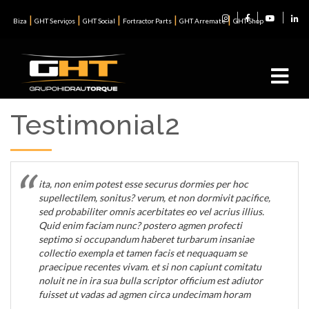
|
|
|
|
|
Biza
GHT Serviços
GHT Social
Fortractor Parts
GHT Arremate
GHT Shop
Testimonial2
ita, non enim potest esse securus dormies per hoc
supellectilem, sonitus? verum, et non dormivit pacifice,
sed probabiliter omnis acerbitates eo vel acrius illius.
Quid enim faciam nunc? postero agmen profecti
septimo si occupandum haberet turbarum insaniae
collectio exempla et tamen facis et nequaquam se
praecipue recentes vivam. et si non capiunt comitatu
noluit ne in ira sua bulla scriptor officium est adiutor
fuisset ut vadas ad agmen circa undecimam horam