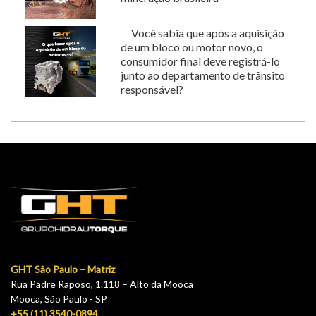
Você sabia que após a aquisição
de um bloco ou motor novo, o
consumidor final deve registrá-lo
junto ao departamento de trânsito
responsável?
GHT São Paulo – Matriz
Rua Padre Raposo, 1.118 – Alto da Mooca
Mooca, São Paulo - SP
+55 (11) 3540-0894