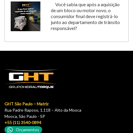
Você sabia que após a aquisição
de um bloco ou motor novo, o
consumidor final deve registrá-lo
junto ao departamento de trânsito
responsável?
GHT São Paulo – Matriz
Rua Padre Raposo, 1.118 – Alto da Mooca
Mooca, São Paulo - SP
+55 (11) 3540-0894
Orçamentos