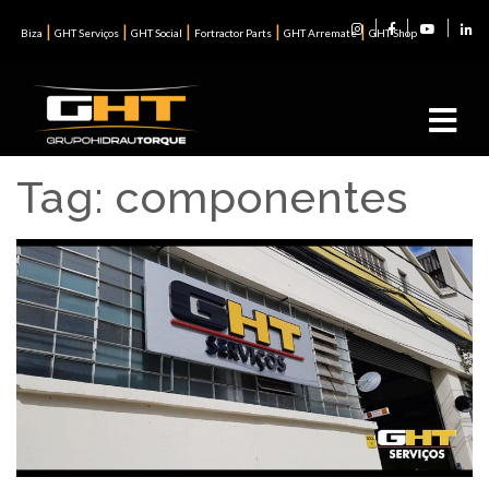
|
|
|
|
|
Biza
GHT Serviços
GHT Social
Fortractor Parts
GHT Arremate
GHT Shop
Tag:
componentes