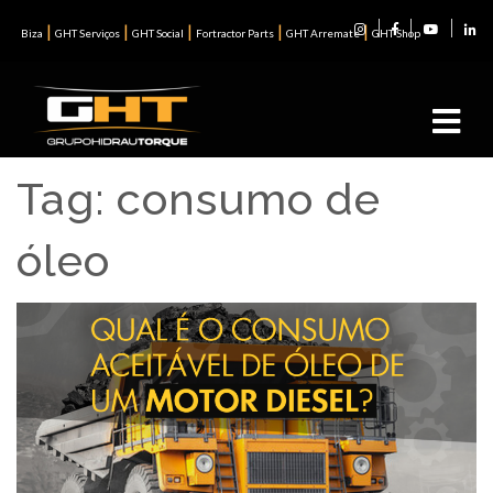
|
|
|
|
|
Biza
GHT Serviços
GHT Social
Fortractor Parts
GHT Arremate
GHT Shop
Tag:
consumo de
óleo