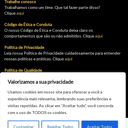
Trabalhe conosco
Trabalhamos como um time. Que tal fazer parte disso?
Clique
aqui
Código de Ética e Conduta
O nosso Código de Ética e Conduta deixa claro os
comportamentos que são ou não admitidos. Clique
aqui
Política de Privacidade
Leia nossa Política de Privacidade cuidadosamente para entender
nossas políticas e práticas. Clique
aqui
Política de Qualidade
Leia nossa Política de garantia e devolução cuidadosamente para
Valorizamos a sua privacidade
entender nossas políticas e práticas. Clique
aqui
Usamos cookies em nosso site para oferecer a você a
Plataforma para solicitar cadastro como fornecedor do GHT.
experiência mais relevante, lembrando suas preferências e
Solicite seu pré cadastro aqui e aguarde a aprovação via email.
Clique
aqui
visitas repetidas. Ao clicar em “Aceitar tudo”, você concorda
com o uso de TODOS os cookies.
Customizar
Rejeitar Todos
Aceitar Todos