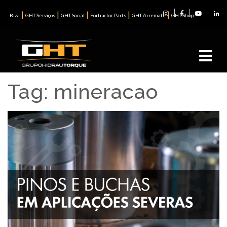
|
|
|
|
|
Biza
GHT Serviços
GHT Social
Fortractor Parts
GHT Arremate
GHT Shop
Tag:
mineracao