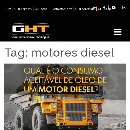
|
|
|
|
|
Biza
GHT Serviços
GHT Social
Fortractor Parts
GHT Arremate
GHT Shop
Tag:
motores diesel