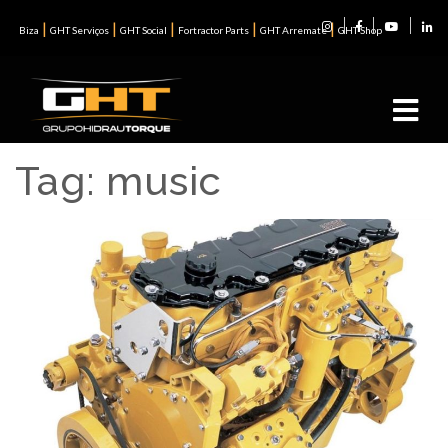
|
|
|
|
|
Biza
GHT Serviços
GHT Social
Fortractor Parts
GHT Arremate
GHT Shop
Tag:
music