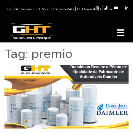
|
|
|
|
|
Biza
GHT Serviços
GHT Social
Fortractor Parts
GHT Arremate
GHT Shop
Tag:
premio